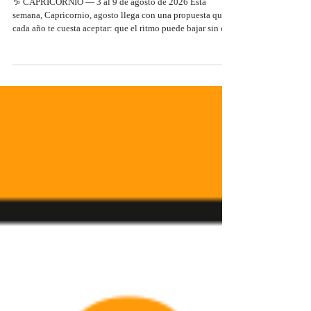
Horóscopo Semanal Capricornio |
Del 3 al 9 de Agosto 2026
♑ CAPRICORNIO — 3 al 9 de agosto de 2026 Esta
semana, Capricornio, agosto llega con una propuesta que
cada año te cuesta aceptar: que el ritmo puede bajar sin que
el progreso se detenga. Esta semana te demuestra que hay
tipos de avance que solo son posibles cuando sueltas la
presión de producir constantemente. 💖 Amor y Relaciones
❤️ Parejas: Tu pareja puede proponer esta semana algo
espontáneo que no encaja en ningún plan previo. Acepta
sin calcular el retorno. Los momentos