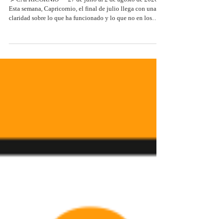
Horóscopo Semanal Capricornio |
Del 27 de Julio al 2 de Agosto 2026
♑ CAPRICORNIO — 27 de julio al 2 de agosto de 2026
Esta semana, Capricornio, el final de julio llega con una
claridad sobre lo que ha funcionado y lo que no en los
últimos meses que pocas veces está tan disponible. No
como juicio sino como información. Esta semana, recoge
esa información y úsala para diseñar agosto con más
criterio que los meses anteriores. 💖 Amor y Relaciones ❤️
Parejas: Tu pareja puede sorprenderte esta semana con una
vulnerabilidad que no suele mostrar. R