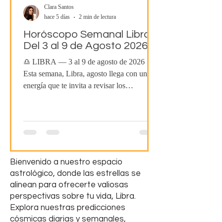
Clara Santos
hace 5 días
2 min de lectura
Horóscopo Semanal Libra |
Del 3 al 9 de Agosto 2026
♎ LIBRA — 3 al 9 de agosto de 2026
Esta semana, Libra, agosto llega con una
energía que te invita a revisar los
equilibrios que has construido durante el
verano. No todos son tan sólidos como
parecían en julio. Esta semana es para
identificar cuáles tienen base real y cuáles
solo eran frágiles acuerdos temporales que
el ritmo veraniego sostenía sin que lo
Bienvenido a nuestro espacio
notaras. 💖 Amor y Relaciones ❤️ Parejas:
astrológico, donde las estrellas se
Hay algo en la dinámica de tu relación que
alinean para ofrecerte valiosas
agosto puede poner a prueba de una fo
perspectivas sobre tu vida, Libra.
Explora nuestras predicciones
cósmicas diarias y semanales,