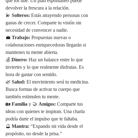
que los une. Un plan espontáneo puede 
devolver la frescura a la relación.
💫 
Solteros:
 Estás atrayendo personas con 
ganas de crecer. Comparte tu visión sin 
necesidad de convencer a nadie.
💼 
Trabajo:
 Propuestas nuevas o 
colaboraciones enriquecedoras llegarán si 
mantienes tu mente abierta.
💰 
Dinero:
 Haz un balance entre lo que 
inviertes y lo que realmente disfrutas. Es 
hora de gastar con sentido.
🌿 
Salud:
 El movimiento será tu medicina. 
Busca formas de activar tu cuerpo que 
también estimulen tu mente.
🏡 
Familia
 y 🤝 
Amigos:
 Comparte tus 
ideas con quienes te inspiran. Una charla 
podría darte el impulso que te faltaba.
🔮 
Mantra:
 “Expando mi vida desde el 
propósito, no desde la prisa.”