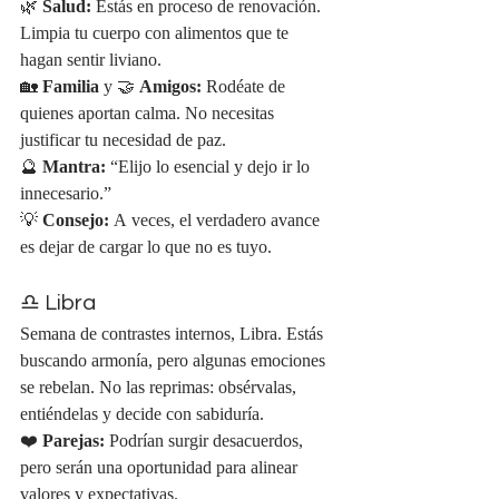
🌿 
Salud:
 Estás en proceso de renovación. 
Limpia tu cuerpo con alimentos que te 
hagan sentir liviano.
🏡 
Familia
 y 🤝 
Amigos:
 Rodéate de 
quienes aportan calma. No necesitas 
justificar tu necesidad de paz.
🔮 
Mantra:
 “Elijo lo esencial y dejo ir lo 
innecesario.”
💡 
Consejo:
 A veces, el verdadero avance 
es dejar de cargar lo que no es tuyo.
♎ Libra
Semana de contrastes internos, Libra. Estás 
buscando armonía, pero algunas emociones 
se rebelan. No las reprimas: obsérvalas, 
entiéndelas y decide con sabiduría.
❤️ 
Parejas:
 Podrían surgir desacuerdos, 
pero serán una oportunidad para alinear 
valores y expectativas.