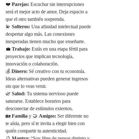
❤️ 
Parejas:
 Escuchar sin interrupciones 
será el mejor acto de amor. Deja espacio a 
que el otro también sorprenda.
💫 
Solteros:
 Una afinidad intelectual puede 
despertar algo más. Las conexiones 
inesperadas tienen mucho que enseñarte.
💼 
Trabajo:
 Estás en una etapa fértil para 
proyectos que implican tecnología, 
innovación o colaboración.
💰 
Dinero:
 Sé creativo con tu economía. 
Ideas alternativas pueden generar ingresos 
sin que lo veas venir.
🌿 
Salud:
 Tu sistema nervioso puede 
saturarse. Establece horarios para 
desconectar de estímulos externos.
🏡 
Familia
 y 🤝 
Amigos:
 Ser diferente no 
te aísla, pero sí te invita a elegir bien con 
quién compartir tu autenticidad.
🔮 
Mantra:
 “Soy libre de pensar distinto y 