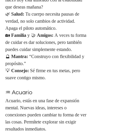
haces hoy está alineado con la estabilidad 
que deseas mañana?
🌿 
Salud:
 Tu cuerpo necesita pausas de 
verdad, no solo cambios de actividad. 
Apaga el piloto automático.
🏡 
Familia
 y 🤝 
Amigos:
 A veces tu forma 
de cuidar es dar soluciones, pero también 
puedes cuidar simplemente estando.
🔮 
Mantra:
 “Construyo con flexibilidad y 
propósito.”
💡 
Consejo:
 Sé firme en tus metas, pero 
suave contigo mismo.
♒ Acuario
Acuario, estás en una fase de expansión 
mental. Nuevas ideas, intereses o 
conexiones pueden cambiar tu forma de ver 
las cosas. Permítete explorar sin exigir 
resultados inmediatos.