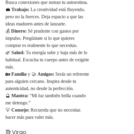
Busca conexiones que nutran tu autoestima.
💼 
Trabajo:
 La creatividad está fluyendo, 
pero no la fuerces. Deja espacio a que las 
ideas maduren antes de lanzarte.
💰 
Dinero:
 Sé prudente con gastos por 
impulso. Pregúntate si lo que quieres 
comprar es realmente lo que necesitas.
🌿 
Salud:
 Tu energía sube y baja más de lo 
habitual. Escucha tu cuerpo antes de exigirte 
más.
🏡 
Familia
 y 🤝 
Amigos:
 Serás un referente 
para alguien cercano. Inspira desde tu 
autenticidad, no desde la perfección.
🔮 
Mantra:
 “Mi luz también brilla cuando 
me detengo.”
💡 
Consejo:
 Recuerda que no necesitas 
hacer más para valer más.
♍ Virgo