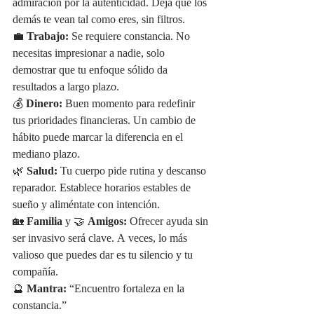
admiración por la autenticidad. Deja que los 
demás te vean tal como eres, sin filtros.
💼 
Trabajo:
 Se requiere constancia. No 
necesitas impresionar a nadie, solo 
demostrar que tu enfoque sólido da 
resultados a largo plazo.
💰 
Dinero:
 Buen momento para redefinir 
tus prioridades financieras. Un cambio de 
hábito puede marcar la diferencia en el 
mediano plazo.
🌿 
Salud:
 Tu cuerpo pide rutina y descanso 
reparador. Establece horarios estables de 
sueño y aliméntate con intención.
🏡 
Familia
 y 🤝 
Amigos:
 Ofrecer ayuda sin 
ser invasivo será clave. A veces, lo más 
valioso que puedes dar es tu silencio y tu 
compañía.
🔮 
Mantra:
 “Encuentro fortaleza en la 
constancia.”