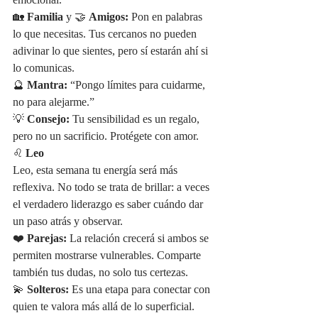
emocional.
🏡 
Familia
 y 🤝 
Amigos:
 Pon en palabras 
lo que necesitas. Tus cercanos no pueden 
adivinar lo que sientes, pero sí estarán ahí si 
lo comunicas.
🔮 
Mantra:
 “Pongo límites para cuidarme, 
no para alejarme.”
💡 
Consejo:
 Tu sensibilidad es un regalo, 
pero no un sacrificio. Protégete con amor.
♌ 
Leo
Leo, esta semana tu energía será más 
reflexiva. No todo se trata de brillar: a veces 
el verdadero liderazgo es saber cuándo dar 
un paso atrás y observar.
❤️ 
Parejas:
 La relación crecerá si ambos se 
permiten mostrarse vulnerables. Comparte 
también tus dudas, no solo tus certezas.
💫 
Solteros:
 Es una etapa para conectar con 
quien te valora más allá de lo superficial. 