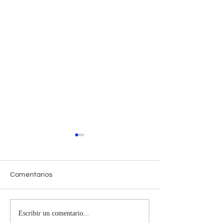
Comentarios
Escribir un comentario...
Horóscopo Semanal
Horóscopo Sem