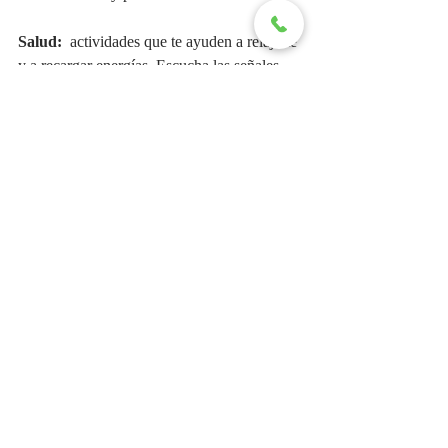
Salud:
  actividades que te ayuden a relajarte 
y a recargar energías. Escucha las señales 
que te envía tu cuerpo y atiende tus 
necesidades con amor y compasión para 
mantener un equilibrio saludable.
Número del Día: 9
Horóscopo Semanal Acuario
Entradas recientes
Ver todo