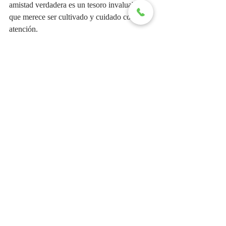
amistad verdadera es un tesoro invaluable 
que merece ser cultivado y cuidado con 
atención.
Trabajo:
 En el trabajo, muestra tu 
compromiso y dedicación en cada tarea que 
realizas. Busca oportunidades para crecer 
profesionalmente y alcanzar tus objetivos 
laborales. Con determinación y 
perseverancia, lograrás destacarte y alcanzar 
el éxito que te propongas.
Salud:
 Presta atención a tu bienestar físico y 
emocional en este día. Dedica tiempo a 
cuidar de ti mismo/a y a practicar hábitos 
saludables que te brinden equilibrio y 
vitalidad. Escucha las necesidades de tu 
cuerpo y de tu mente, procurando atenderlas 
con amor y comprensión.