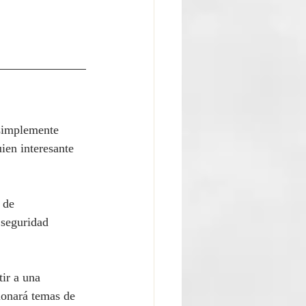
 simplemente 
ien interesante 
 de 
 seguridad 
ir a una 
ionará temas de 