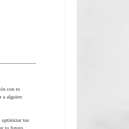
ión con tu 
r a alguien 
 optimizar tus 
r tu futuro 