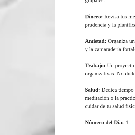
grupales.
Dinero:
 Revisa tus met
prudencia y la planific
Amistad:
 Organiza un
y la camaradería forta
Trabajo:
 Un proyecto 
organizativas. No dudes
Salud:
 Dedica tiempo a
meditación o la prácti
cuidar de tu salud físic
Número del Día:
 4