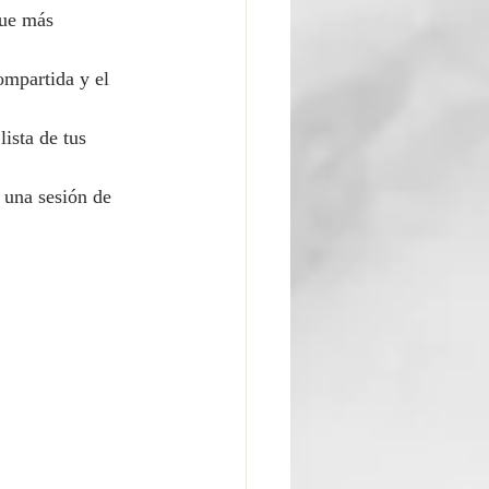
que más 
ompartida y el 
ista de tus 
 una sesión de 