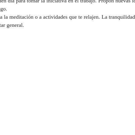
en día para tomar la iniciativa en el trabajo. Propón nuevas i
zgo.
 la meditación o a actividades que te relajen. La tranquilidad
tar general.