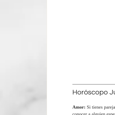
Horóscopo Ju
Amor:
 Si tienes parej
conocer a alguien espe