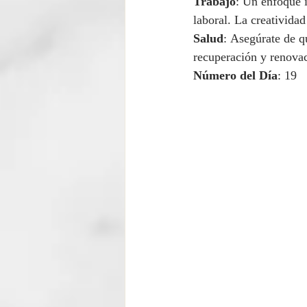
Trabajo
: Un enfoque i
laboral. La creativida
Salud
: Asegúrate de q
recuperación y renovac
Número del Día
: 19