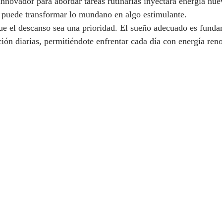
nnovador para abordar tareas rutinarias inyectará energía nue
d puede transformar lo mundano en algo estimulante.
ue el descanso sea una prioridad. El sueño adecuado es funda
ión diarias, permitiéndote enfrentar cada día con energía ren