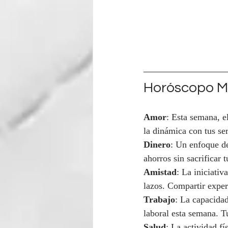
Horóscopo Ma
Amor
: Esta semana, el
la dinámica con tus se
Dinero
: Un enfoque de
ahorros sin sacrificar
Amistad
: La iniciativ
lazos. Compartir exper
Trabajo
: La capacidad
laboral esta semana. T
Salud
: La actividad fí