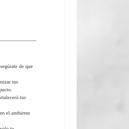
Asegúrate de que 
mizar tus 
pacto.
rtalecerá tus 
en el ambiente 
solo tu 