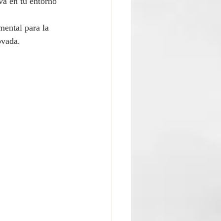
va en tu entorno 
mental para la 
ovada.