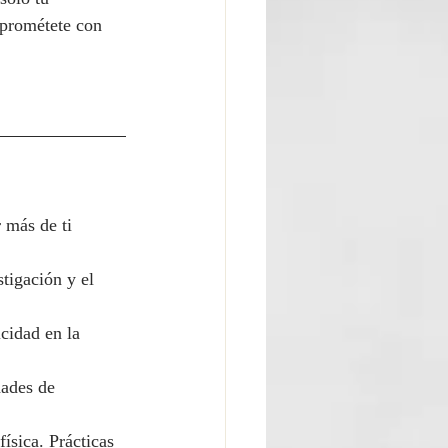
mprométete con 
 más de ti 
tigación y el 
cidad en la 
dades de 
ísica. Prácticas 