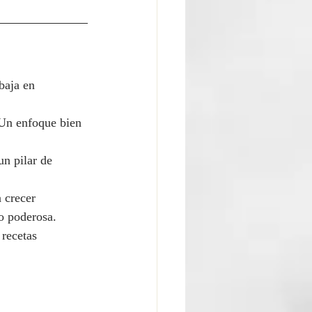
baja en 
 Un enfoque bien 
un pilar de 
 crecer 
o poderosa.
 recetas 