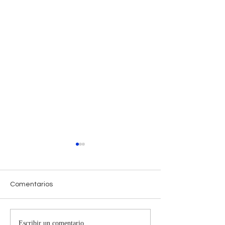
Comentarios
Escribir un comentario...
Horóscopo Semanal
Horóscopo Sem