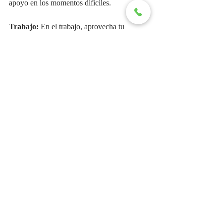
apoyo en los momentos difíciles.
Trabajo:
 En el trabajo, aprovecha tu 
creatividad y originalidad para destacarte en 
tus responsabilidades. Busca soluciones 
innovadoras a los desafíos que se presenten 
y no temas proponer ideas nuevas y 
audaces. Tu capacidad para pensar fuera de 
lo común te distinguirá en tu entorno laboral.
Salud:
 Presta atención a tu bienestar físico y 
emocional en este día. Dedica tiempo a 
cuidar de ti mismo/a y a recargar tus 
energías con actividades que te brinden 
alegría y satisfacción. La expresión creativa 
y la diversión son fundamentales para 
mantener un equilibrio integral en tu salud.
Número del Día: 3