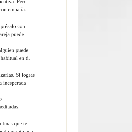
icativa. Pero 
 con empatía.
xprésalo con 
pareja puede 
alguien puede 
habitual en ti.
zarlas. Si logras 
ta inesperada 
o 
meditadas.
utinas que te 
vil durante una 