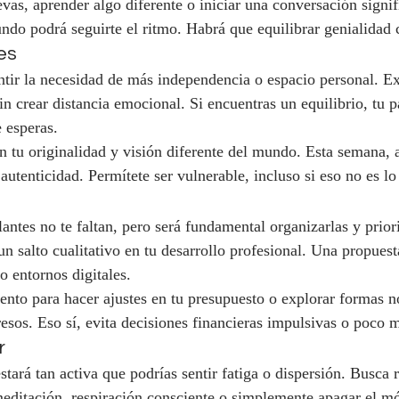
vas, aprender algo diferente o iniciar una conversación signif
ndo podrá seguirte el ritmo. Habrá que equilibrar genialidad
es
ntir la necesidad de más independencia o espacio personal. E
in crear distancia emocional. Si encuentras un equilibrio, tu 
 esperas.
n tu originalidad y visión diferente del mundo. Esta semana, 
 autenticidad. Permítete ser vulnerable, incluso si eso no es lo 
llantes no te faltan, pero será fundamental organizarlas y priori
un salto cualitativo en tu desarrollo profesional. Una propues
o entornos digitales.
to para hacer ajustes en tu presupuesto o explorar formas n
esos. Eso sí, evita decisiones financieras impulsivas o poco 
r
stará tan activa que podrías sentir fatiga o dispersión. Busca r
meditación, respiración consciente o simplemente apagar el mó