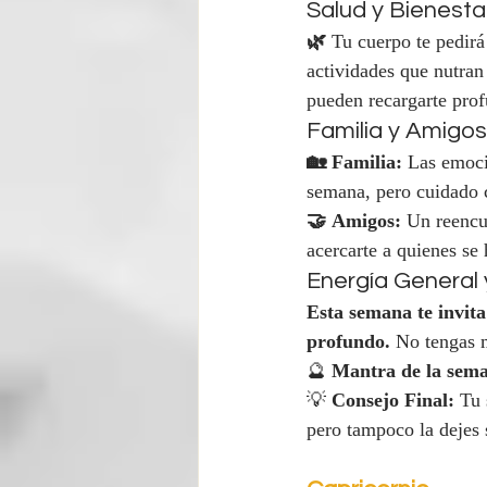
Salud y Bienesta
🌿
 Tu cuerpo te pedirá
actividades que nutran 
pueden recargarte pro
Familia y Amigos
🏡 Familia:
 Las emoci
semana, pero cuidado c
🤝 Amigos:
 Un reencu
acercarte a quienes se
Energía General
Esta semana te invita
profundo.
 No tengas m
🔮 
Mantra de la sem
💡 
Consejo Final:
 Tu 
pero tampoco la dejes