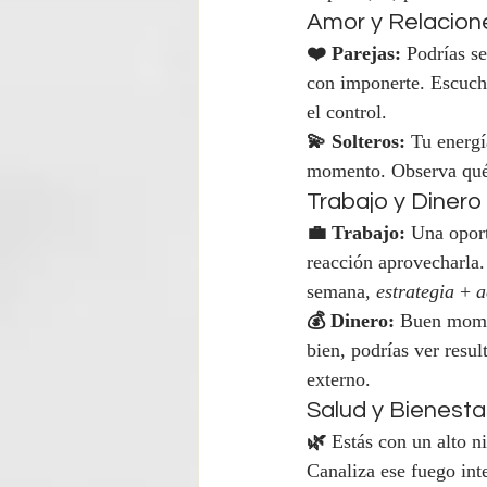
Amor y Relacion
❤️ Parejas:
 Podrías s
con imponerte. Escuch
el control.
💫 Solteros:
 Tu energí
momento. Observa qué p
Trabajo y Dinero
💼 Trabajo:
 Una oport
reacción aprovecharla.
semana, 
estrategia
 + 
a
💰 Dinero:
 Buen momen
bien, podrías ver resu
externo.
Salud y Bienesta
🌿
 Estás con un alto ni
Canaliza ese fuego inte