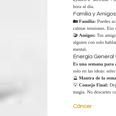
hora al día.
Familia y Amigos
🏡 Familia:
 Puedes ac
calmar tensiones. Eso 
🤝 Amigos:
 Tus amigo
alguien con solo habla
mental.
Energía General
Es una semana para a
solo en las ideas: sele
🔮 
Mantra de la sem
💡 
Consejo Final:
 Dej
magia. No descartes c
Cáncer