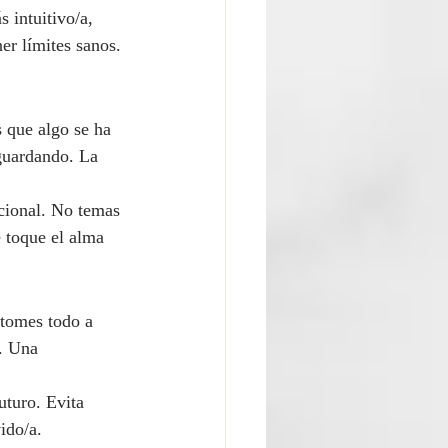
 intuitivo/a, 
r límites sanos. 
 que algo se ha 
 guardando. La 
ocional. No temas 
e toque el alma 
 tomes todo a 
. Una 
uturo. Evita 
ido/a.