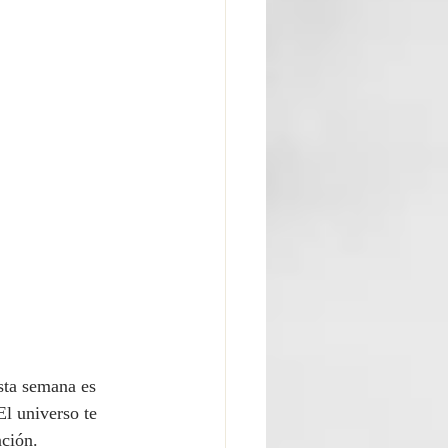
sta semana es 
El universo te 
nción.