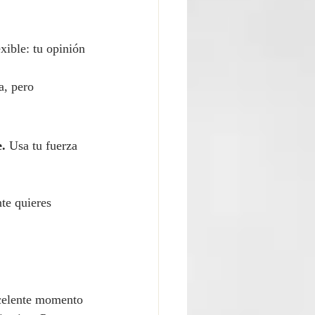
xible: tu opinión 
a, pero 
e.
 Usa tu fuerza 
te quieres 
xcelente momento 