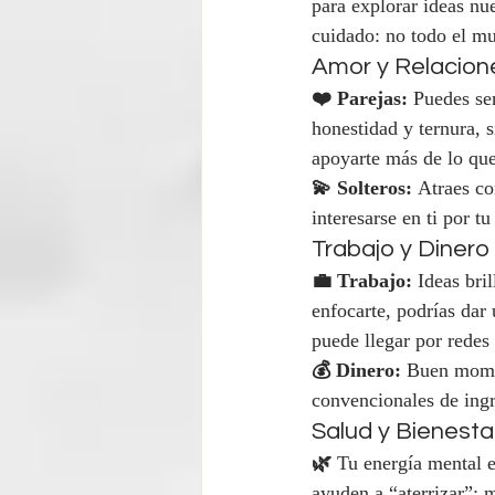
para explorar ideas nue
cuidado: no todo el mu
Amor y Relacion
❤️ Parejas:
 Puedes se
honestidad y ternura, s
apoyarte más de lo que
💫 Solteros:
 Atraes co
interesarse en ti por tu
Trabajo y Dinero
💼 Trabajo:
 Ideas bri
enfocarte, podrías dar 
puede llegar por redes 
💰 Dinero:
 Buen momen
convencionales de ingr
Salud y Bienesta
🌿
 Tu energía mental e
ayuden a “aterrizar”: 