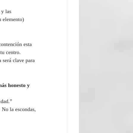
y las 
u elemento) 
contención esta 
tu centro.
 será clave para 
más honesto y 
idad.”
. No la escondas, 