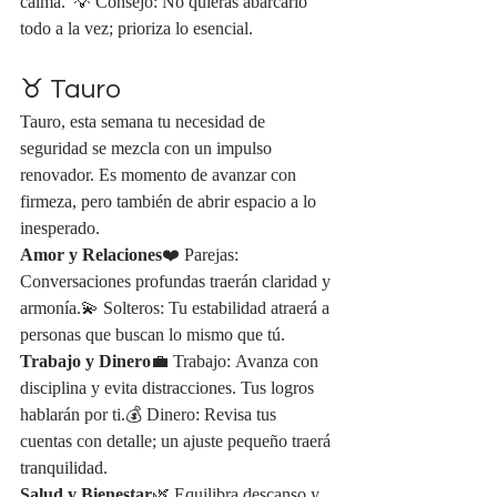
calma."💡 Consejo: No quieras abarcarlo 
todo a la vez; prioriza lo esencial.
♉ Tauro
Tauro, esta semana tu necesidad de 
seguridad se mezcla con un impulso 
renovador. Es momento de avanzar con 
firmeza, pero también de abrir espacio a lo 
inesperado.
Amor y Relaciones
❤️ Parejas: 
Conversaciones profundas traerán claridad y 
armonía.💫 Solteros: Tu estabilidad atraerá a 
personas que buscan lo mismo que tú.
Trabajo y Dinero
💼 Trabajo: Avanza con 
disciplina y evita distracciones. Tus logros 
hablarán por ti.💰 Dinero: Revisa tus 
cuentas con detalle; un ajuste pequeño traerá 
tranquilidad.
Salud y Bienestar
🌿 Equilibra descanso y 