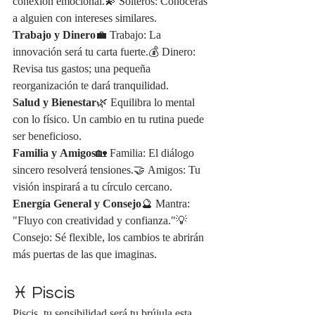
conexión emocional.💫 Solteros: Conocerás 
a alguien con intereses similares.
Trabajo y Dinero
💼 Trabajo: La 
innovación será tu carta fuerte.💰 Dinero: 
Revisa tus gastos; una pequeña 
reorganización te dará tranquilidad.
Salud y Bienestar
🌿 Equilibra lo mental 
con lo físico. Un cambio en tu rutina puede 
ser beneficioso.
Familia y Amigos
🏡 Familia: El diálogo 
sincero resolverá tensiones.🤝 Amigos: Tu 
visión inspirará a tu círculo cercano.
Energía General y Consejo
🔮 Mantra: 
"Fluyo con creatividad y confianza."💡 
Consejo: Sé flexible, los cambios te abrirán 
más puertas de las que imaginas.
♓ Piscis
Piscis, tu sensibilidad será tu brújula esta 