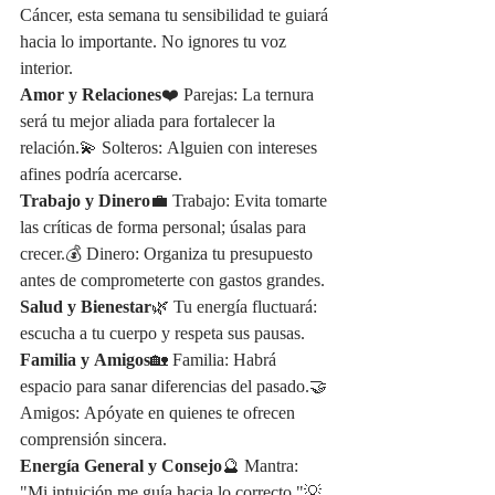
Cáncer, esta semana tu sensibilidad te guiará 
hacia lo importante. No ignores tu voz 
interior.
Amor y Relaciones
❤️ Parejas: La ternura 
será tu mejor aliada para fortalecer la 
relación.💫 Solteros: Alguien con intereses 
afines podría acercarse.
Trabajo y Dinero
💼 Trabajo: Evita tomarte 
las críticas de forma personal; úsalas para 
crecer.💰 Dinero: Organiza tu presupuesto 
antes de comprometerte con gastos grandes.
Salud y Bienestar
🌿 Tu energía fluctuará: 
escucha a tu cuerpo y respeta sus pausas.
Familia y Amigos
🏡 Familia: Habrá 
espacio para sanar diferencias del pasado.🤝 
Amigos: Apóyate en quienes te ofrecen 
comprensión sincera.
Energía General y Consejo
🔮 Mantra: 
"Mi intuición me guía hacia lo correcto."💡 