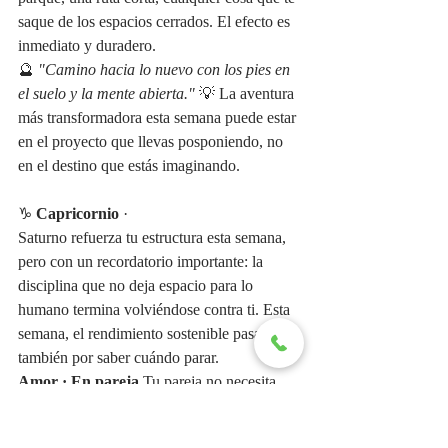
saque de los espacios cerrados. El efecto es 
inmediato y duradero.
🔮 
"Camino hacia lo nuevo con los pies en 
el suelo y la mente abierta."
 💡 La aventura 
más transformadora esta semana puede estar 
en el proyecto que llevas posponiendo, no 
en el destino que estás imaginando.
♑ 
Capricornio
 ·
Saturno refuerza tu estructura esta semana, 
pero con un recordatorio importante: la 
disciplina que no deja espacio para lo 
humano termina volviéndose contra ti. Esta 
semana, el rendimiento sostenible pasa 
también por saber cuándo parar.
Amor · En pareja
 Tu pareja no necesita 
que seas perfecto; necesita que estés 
presente. Esta semana, apaga el modo gestor 