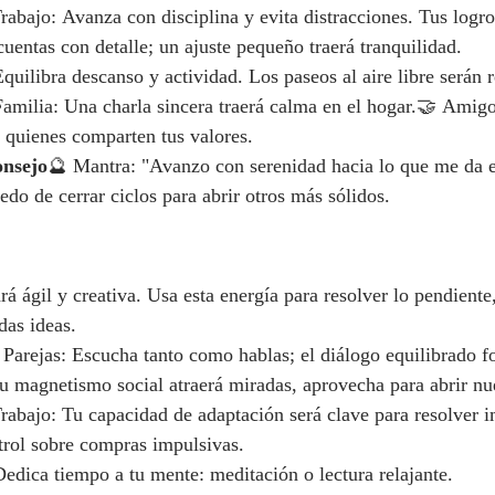
rabajo: Avanza con disciplina y evita distracciones. Tus logro
uentas con detalle; un ajuste pequeño traerá tranquilidad.
quilibra descanso y actividad. Los paseos al aire libre serán r
amilia: Una charla sincera traerá calma en el hogar.🤝 Amigo
quienes comparten tus valores.
onsejo
🔮 Mantra: "Avanzo con serenidad hacia lo que me da e
do de cerrar ciclos para abrir otros más sólidos.
á ágil y creativa. Usa esta energía para resolver lo pendiente,
das ideas.
 Parejas: Escucha tanto como hablas; el diálogo equilibrado fo
Tu magnetismo social atraerá miradas, aprovecha para abrir nu
rabajo: Tu capacidad de adaptación será clave para resolver i
trol sobre compras impulsivas.
edica tiempo a tu mente: meditación o lectura relajante.