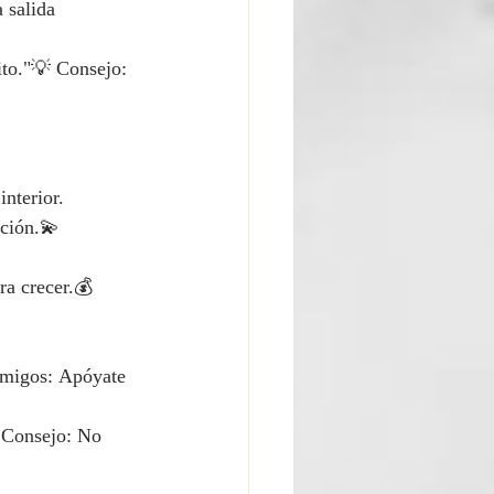
 salida 
ito."💡 Consejo: 
interior.
ación.💫 
ra crecer.💰 
Amigos: Apóyate 
 Consejo: No 