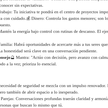
conocer sin expectativas.
rabajo: Tu iniciativa te pondrá en el centro de proyectos impor
ca con cuidado.💰 Dinero: Controla los gastos menores; son l
puesto.
antén la energía bajo control con rutinas de descanso. El ej
amilia: Habrá oportunidades de acercarte más a tus seres que
a honestidad será clave en una conversación pendiente.
onsejo
🔮 Mantra: "Actúo con decisión, pero avanzo con calm
do a la vez; prioriza lo esencial.
 necesidad de seguridad se mezcla con un impulso renovador.
ero también de abrir espacio a lo inesperado.
 Parejas: Conversaciones profundas traerán claridad y armonía
personas que buscan lo mismo que tú.