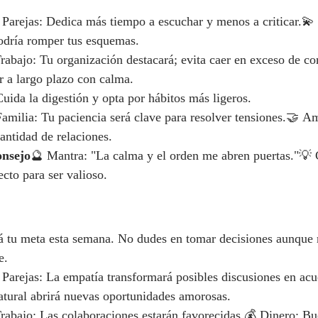
 Parejas: Dedica más tiempo a escuchar y menos a criticar.💫 
odría romper tus esquemas.
rabajo: Tu organización destacará; evita caer en exceso de co
 a largo plazo con calma.
uida la digestión y opta por hábitos más ligeros.
amilia: Tu paciencia será clave para resolver tensiones.🤝 A
antidad de relaciones.
onsejo
🔮 Mantra: "La calma y el orden me abren puertas."💡
ecto para ser valioso.
erá tu meta esta semana. No dudes en tomar decisiones aunque
e.
 Parejas: La empatía transformará posibles discusiones en acu
atural abrirá nuevas oportunidades amorosas.
rabajo: Las colaboraciones estarán favorecidas.💰 Dinero: 