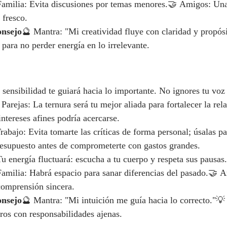
Familia: Evita discusiones por temas menores.🤝 Amigos: Una
 fresco.
onsejo
🔮 Mantra: "Mi creatividad fluye con claridad y propós
para no perder energía en lo irrelevante.
sensibilidad te guiará hacia lo importante. No ignores tu voz 
 Parejas: La ternura será tu mejor aliada para fortalecer la rel
ntereses afines podría acercarse.
rabajo: Evita tomarte las críticas de forma personal; úsalas pa
resupuesto antes de comprometerte con gastos grandes.
u energía fluctuará: escucha a tu cuerpo y respeta sus pausas.
Familia: Habrá espacio para sanar diferencias del pasado.🤝 
comprensión sincera.
onsejo
🔮 Mantra: "Mi intuición me guía hacia lo correcto."💡
os con responsabilidades ajenas.