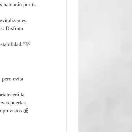
s hablarán por ti.
evitalizantes.
s: Disfruta 
stabilidad."💡 
 pero evita 
rtalecerá la 
evas puertas.
mprevistos.💰 