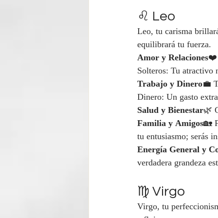
♌ Leo
Leo, tu carisma brilla
equilibrará tu fuerza.
Amor y Relaciones
❤️
Solteros: Tu atractivo 
Trabajo y Dinero
💼 T
Dinero: Un gasto extr
Salud y Bienestar
🌿 C
Familia y Amigos
🏡 
tu entusiasmo; serás in
Energía General y C
verdadera grandeza es
♍ Virgo
Virgo, tu perfeccionis