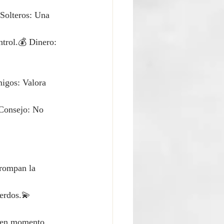
Solteros: Una 
ntrol.💰 Dinero: 
migos: Valora 
 Consejo: No 
 rompan la 
erdos.💫 
Buen momento 