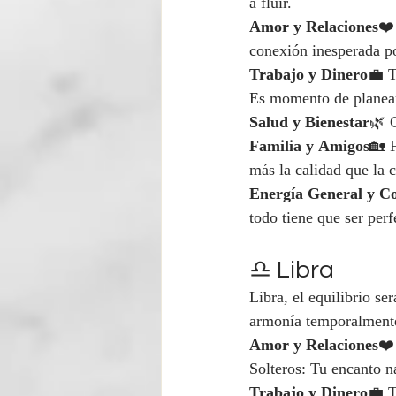
a fluir.
Amor y Relaciones
❤️
conexión inesperada p
Trabajo y Dinero
💼 T
Es momento de planear
Salud y Bienestar
🌿 C
Familia y Amigos
🏡 F
más la calidad que la c
Energía General y C
todo tiene que ser perf
♎ Libra
Libra, el equilibrio s
armonía temporalment
Amor y Relaciones
❤️
Solteros: Tu encanto n
Trabajo y Dinero
💼 T