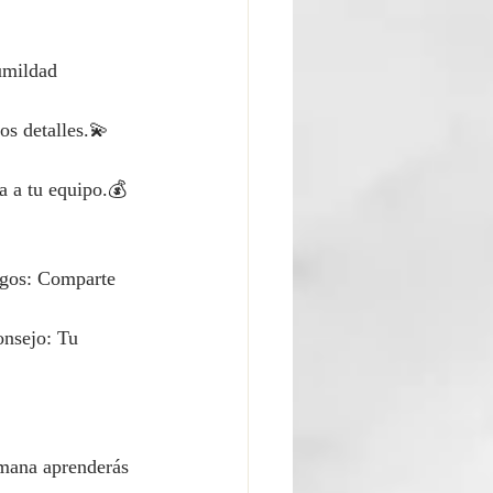
umildad 
os detalles.💫 
 a tu equipo.💰 
igos: Comparte 
onsejo: Tu 
emana aprenderás 