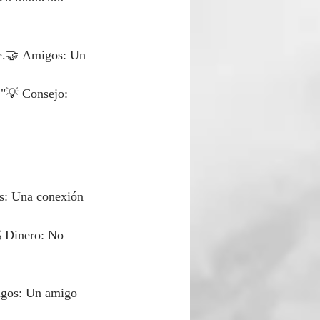
ve.🤝 Amigos: Un 
."💡 Consejo: 
os: Una conexión 
 Dinero: No 
igos: Un amigo 