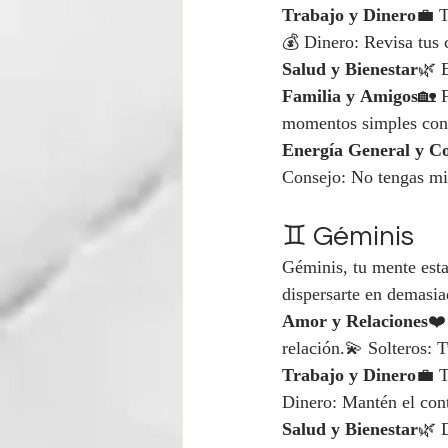
Trabajo y Dinero
💼 T
💰 Dinero: Revisa tus c
Salud y Bienestar
🌿 E
Familia y Amigos
🏡 F
momentos simples con 
Energía General y C
Consejo: No tengas mie
♊ Géminis
Géminis, tu mente estar
dispersarte en demasia
Amor y Relaciones
❤️
relación.💫 Solteros: 
Trabajo y Dinero
💼 T
Dinero: Mantén el con
Salud y Bienestar
🌿 D