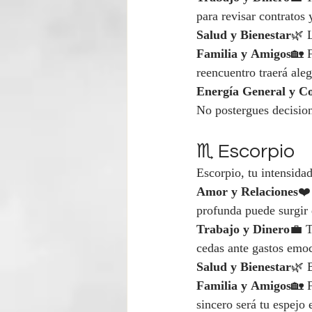
para revisar contratos 
Salud y Bienestar
🌿 L
Familia y Amigos
🏡 F
reencuentro traerá aleg
Energía General y C
No postergues decisio
♏ Escorpio
Escorpio, tu intensidad
Amor y Relaciones
❤️
profunda puede surgir
Trabajo y Dinero
💼 T
cedas ante gastos emoc
Salud y Bienestar
🌿 B
Familia y Amigos
🏡 
sincero será tu espejo