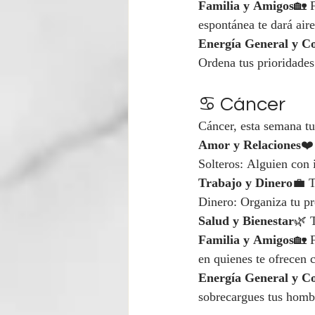
Familia y Amigos
🏡 
espontánea te dará aire
Energía General y C
Ordena tus prioridades 
♋ Cáncer
Cáncer, esta semana tu 
Amor y Relaciones
❤️
Solteros: Alguien con i
Trabajo y Dinero
💼 T
Dinero: Organiza tu p
Salud y Bienestar
🌿 T
Familia y Amigos
🏡 
en quienes te ofrecen 
Energía General y C
sobrecargues tus hombr