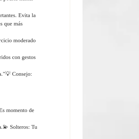
tantes. Evita la 
os que más 
ercicio moderado 
ridos con gestos 
a."💡 Consejo: 
 Es momento de 
.💫 Solteros: Tu 