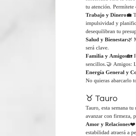
tu atención. Permítete 
Trabajo y Dinero
💼 T
impulsividad y planifi
desequilibran tu presu
Salud y Bienestar
🌿 M
será clave.
Familia y Amigos
🏡 F
sencillos.🤝 Amigos: L
Energía General y C
No quieras abarcarlo to
♉ Tauro
Tauro, esta semana tu
avanzar con firmeza, p
Amor y Relaciones
❤️
estabilidad atraerá a 