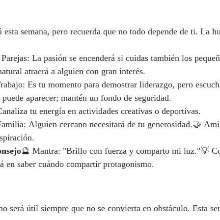
rá esta semana, pero recuerda que no todo depende de ti. La h
 Parejas: La pasión se encenderá si cuidas también los pequeñ
natural atraerá a alguien con gran interés.
rabajo: Es tu momento para demostrar liderazgo, pero escucha
a puede aparecer; mantén un fondo de seguridad.
analiza tu energía en actividades creativas o deportivas.
Familia: Alguien cercano necesitará de tu generosidad.🤝 Am
spiración.
onsejo
🔮 Mantra: "Brillo con fuerza y comparto mi luz."💡 C
tá en saber cuándo compartir protagonismo.
mo será útil siempre que no se convierta en obstáculo. Esta s