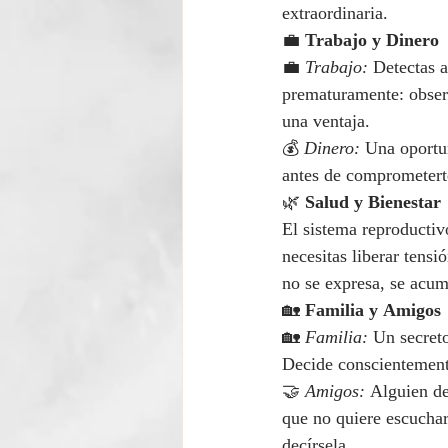
extraordinaria.
💼 
Trabajo y Dinero
💼 
Trabajo:
 Detectas 
prematuramente: observ
una ventaja.
💰 
Dinero:
 Una oportu
antes de comprometerte.
🌿 
Salud y Bienestar
El sistema reproductiv
necesitas liberar tens
no se expresa, se acum
🏡 
Familia y Amigos
🏡 
Familia:
 Un secreto
Decide conscientement
🤝 
Amigos:
 Alguien de
que no quiere escuchar.
decírsela.