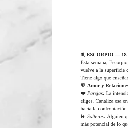
♏ 
ESCORPIO — 18 al
Esta semana, Escorpio
vuelve a la superficie
Tiene algo que enseñar
💖 
Amor y Relacione
❤️ 
Parejas:
 La intensi
eliges. Canaliza esa e
hacia la confrontación
💫 
Solteros:
 Alguien q
más potencial de lo qu