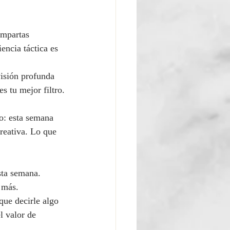
ompartas 
ncia táctica es 
isión profunda 
s tu mejor filtro.
o: esta semana 
reativa. Lo que 
sta semana. 
 más.
que decirle algo 
l valor de 