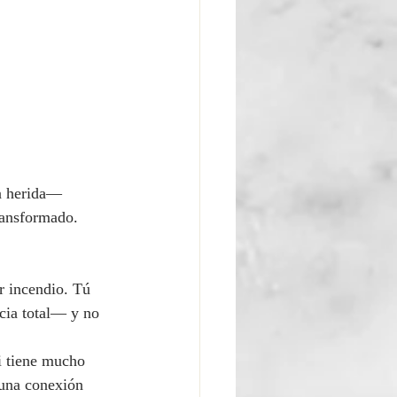
a herida— 
ransformado. 
r incendio. Tú 
cia total— y no 
i tiene mucho 
 una conexión 