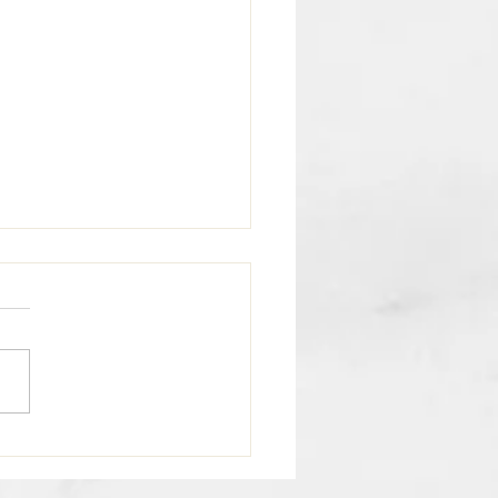
óscopo Semanal
pio | Del 20 al 26 de
o 2026