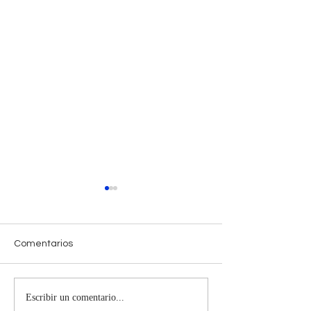
Comentarios
Escribir un comentario...
Horóscopo Semanal
Horóscopo Sem