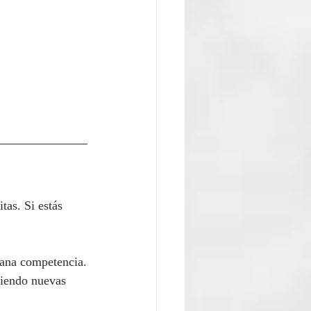
tas. Si estás 
 sana competencia.
niendo nuevas 