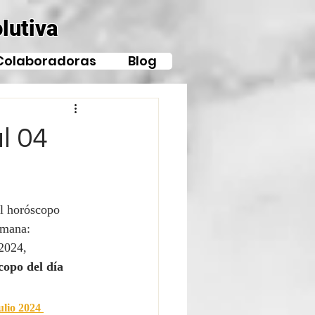
lutiva
Colaboradoras
Blog
l 04
l horóscopo 
emana:
2024, 
copo del día 
lio 2024