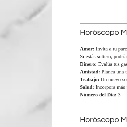
Horóscopo Ma
Amor:
 Invita a tu par
Si estás soltero, podrí
Dinero:
 Evalúa tus ga
Amistad:
 Planea una 
Trabajo:
 Un nuevo sof
Salud:
 Incorpora más f
Número del Día:
 3
Horóscopo Mi