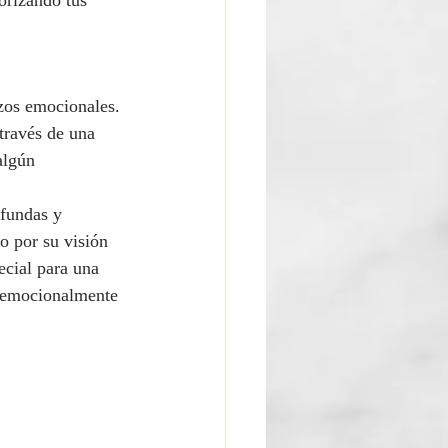
orizando tus 
azos emocionales. 
través de una 
algún 
ofundas y 
no por su visión 
ecial para una 
er emocionalmente 