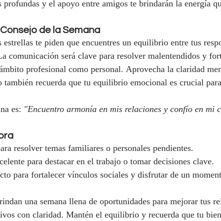
 profundas y el apoyo entre amigos te brindarán la energía qu
 Consejo de la Semana
 estrellas te piden que encuentres un equilibrio entre tus resp
 La comunicación será clave para resolver malentendidos y fort
l ámbito profesional como personal. Aprovecha la claridad men
ro también recuerda que tu equilibrio emocional es crucial par
na es: 
"Encuentro armonía en mis relaciones y confío en mi 
bra
para resolver temas familiares o personales pendientes.
celente para destacar en el trabajo o tomar decisiones clave.
ecto para fortalecer vínculos sociales y disfrutar de un momen
 brindan una semana llena de oportunidades para mejorar tus re
tivos con claridad. Mantén el equilibrio y recuerda que tu bie