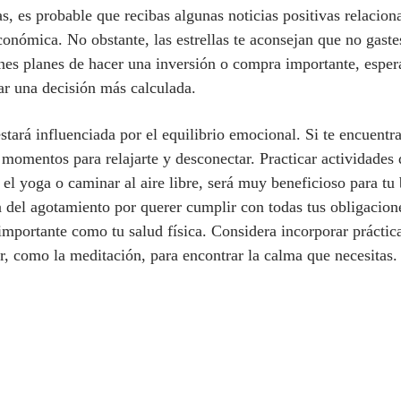
as, es probable que recibas algunas noticias positivas relacio
nómica. No obstante, las estrellas te aconsejan que no gaste
nes planes de hacer una inversión o compra importante, espera 
ar una decisión más calculada.
stará influenciada por el equilibrio emocional. Si te encuentr
 momentos para relajarte y desconectar. Practicar actividades 
 el yoga o caminar al aire libre, será muy beneficioso para tu 
a del agotamiento por querer cumplir con todas tus obligacio
importante como tu salud física. Considera incorporar práctica
or, como la meditación, para encontrar la calma que necesitas.