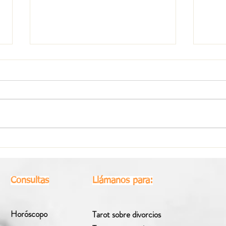
Horóscopo Semanal Libra |
Horó
Del 27 de Julio al 2 de Agosto
Del 2
2026
Consultas
Llámanos para:
Horóscopo
Tarot sobre divorcios