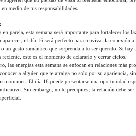
te sugieren que no pierdas de vista tu bienestar emocional, pri
 en medio de tus responsabilidades.
s
a en pareja, esta semana será importante para fortalecer los l
aparecer, el día 16 será perfecto para reavivar la conexión a 
o un gesto romántico que sorprenda a tu ser querido. Si hay 
reciente, este es el momento de aclararlo y cerrar ciclos.
tero, las energías esta semana se enfocan en relaciones más pr
 conocer a alguien que te atraiga no solo por su apariencia, si
eses comunes. El día 18 puede presentarse una oportunidad esp
gnificativo. Sin embargo, no te precipites; la relación debe s
uperficial.