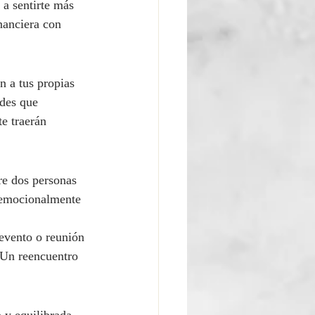
 a sentirte más 
nanciera con 
 a tus propias 
ades que 
e traerán 
re dos personas 
e emocionalmente 
 evento o reunión 
 Un reencuentro 