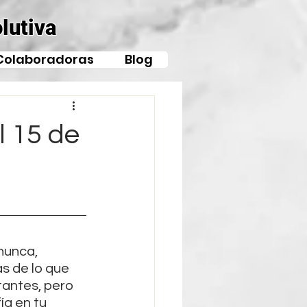
lutiva
Colaboradoras
Blog
l 15 de
nunca, 
 de lo que 
tantes, pero 
a en tu 