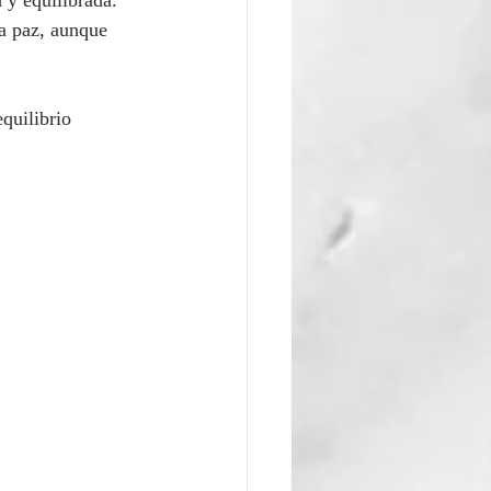
 y equilibrada. 
a paz, aunque 
quilibrio 