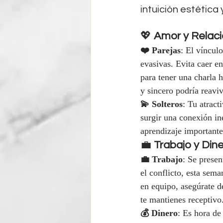
intuición estética
💖 
Amor y Relac
❤️ Parejas
: El víncul
evasivas. Evita caer e
para tener una charla 
y sincero podría reavi
💫 Solteros
: Tu atract
surgir una conexión ine
aprendizaje importante.
💼 
Trabajo y Din
💼 Trabajo
: Se presen
el conflicto, esta sema
en equipo, asegúrate d
te mantienes receptivo
💰 Dinero
: Es hora de