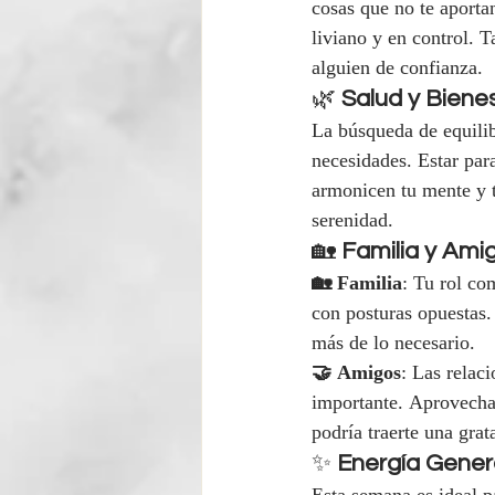
cosas que no te aporta
liviano y en control. 
alguien de confianza.
🌿 
Salud y Biene
La búsqueda de equilib
necesidades. Estar para
armonicen tu mente y t
serenidad.
🏡 
Familia y Ami
🏡 Familia
: Tu rol co
con posturas opuestas.
más de lo necesario.
🤝 Amigos
: Las relaci
importante. Aprovecha 
podría traerte una grat
✨ 
Energía Gener