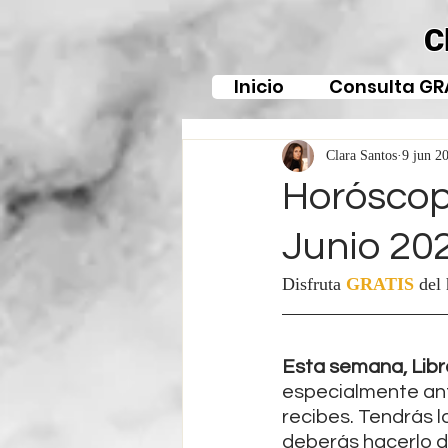
C
Inicio
Consulta GR
Clara Santos
9 jun 2
Horóscopo
Junio 20
Disfruta 
GRATIS
del
Esta semana, Libr
especialmente ant
recibes. Tendrás l
deberás hacerlo de