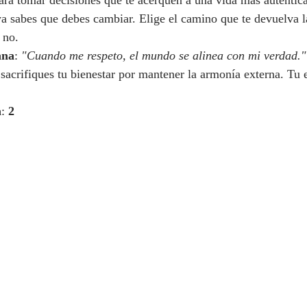
ara tomar decisiones que te acerquen a una vida más auténtica
a sabes que debes cambiar. Elige el camino que te devuelva l
 no.
ana
: 
"Cuando me respeto, el mundo se alinea con mi verdad."
sacrifiques tu bienestar por mantener la armonía externa. Tu e
a
: 
2