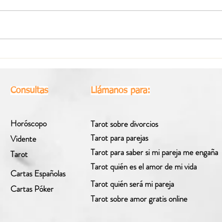
Horóscopo Semanal Libra |
Horó
Del 27 de Julio al 2 de Agosto
Del 2
2026
Consultas
Llámanos para:
Horóscopo
Tarot sobre divorcios
Tarot para parejas
Vidente
Tarot para saber si mi pareja me engaña
Tarot
Tarot quién es el amor de mi vida
Cartas Españolas
Tarot quién será mi pareja
Cartas Póker
Tarot sobre amor gratis online