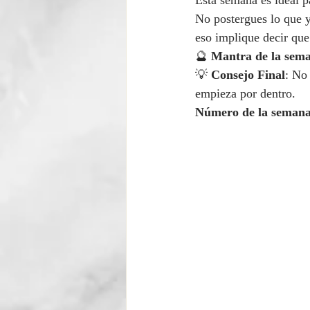
Esta semana es ideal p
No postergues lo que y
eso implique decir que
🔮 
Mantra de la sem
💡 
Consejo Final
: No 
empieza por dentro.
Número de la seman