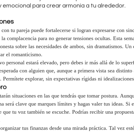
 y emocional para crear armonía a tu alrededor.
iones
o con tu pareja puede fortalecerse si logran expresarse con sinc
n la complacencia para no generar tensiones ocultas. Esta sema
honesta sobre las necesidades de ambos, sin dramatismos. Un d
var el romanticismo.
ivo personal estará elevado, pero debes ir más allá de lo super
sperada con alguien que, aunque a primera vista sea distinto a 
 Permítete explorar, sin expectativas rígidas ni idealizaciones
ero
tarán situaciones en las que tendrás que tomar postura. Aunqu
na será clave que marques límites y hagas valer tus ideas. Si e
e que tu voz también se escuche. Podrías recibir una propuesta
.
 organizar tus finanzas desde una mirada práctica. Tal vez est