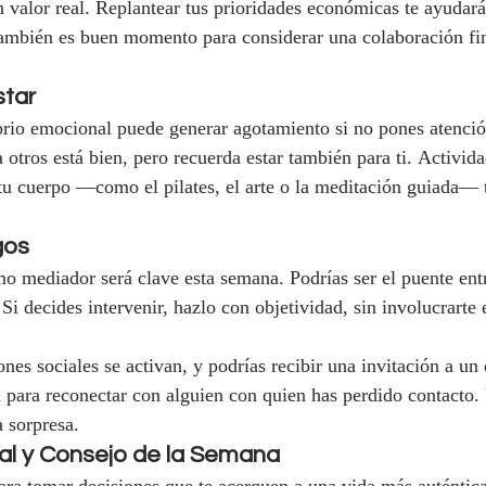
n valor real. Replantear tus prioridades económicas te ayudará
También es buen momento para considerar una colaboración fi
star
rio emocional puede generar agotamiento si no pones atención
 otros está bien, pero recuerda estar también para ti. Activid
u cuerpo —como el pilates, el arte o la meditación guiada— t
gos
mo mediador será clave esta semana. Podrías ser el puente ent
 Si decides intervenir, hazlo con objetividad, sin involucrart
ones sociales se activan, y podrías recibir una invitación a un
para reconectar con alguien con quien has perdido contacto.
a sorpresa.
al y Consejo de la Semana