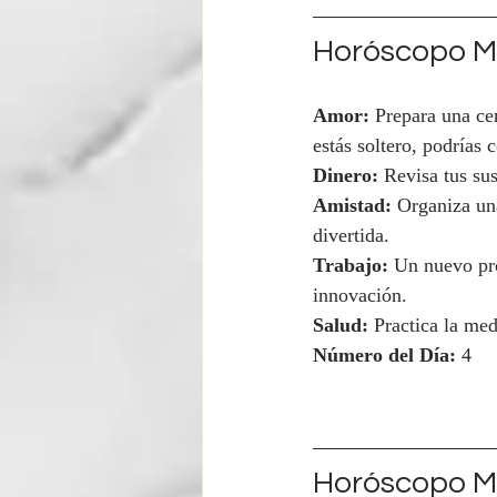
Horóscopo Ma
Amor:
 Prepara una ce
estás soltero, podrías 
Dinero:
 Revisa tus su
Amistad:
 Organiza un
divertida.
Trabajo:
 Un nuevo pro
innovación.
Salud:
 Practica la med
Número del Día:
 4
Horóscopo Mi