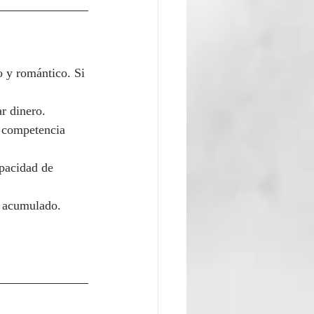
o y romántico. Si 
ar dinero.
 competencia 
apacidad de 
és acumulado.