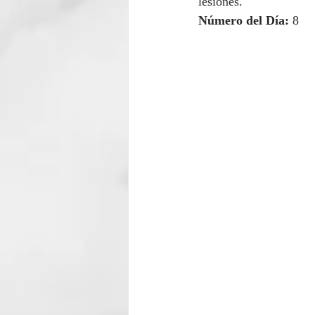
lesiones.
Número del Día:
 8