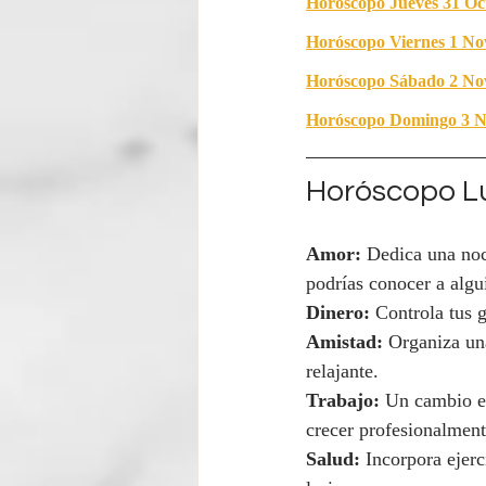
Horóscopo Jueves 
31 Oc
Horóscopo Viernes 1
 No
Horóscopo Sábado 
2 No
Horóscopo Domingo 
3 
Horóscopo Lu
Amor:
 Dedica una noc
podrías conocer a algu
Dinero:
 Controla tus 
Amistad:
 Organiza un
relajante.
Trabajo:
 Un cambio en
crecer profesionalment
Salud:
 Incorpora ejerc