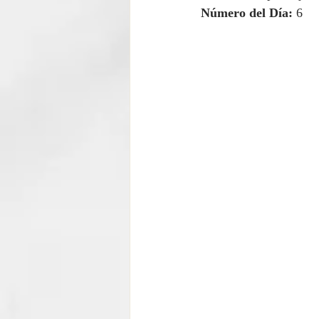
Número del Día:
 6