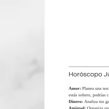
Horóscopo Ju
Amor:
 Planea una noc
estás soltero, podrías
Dinero:
 Analiza tus g
Amistad:
 Organiza un