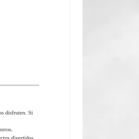
s disfruten. Si 
orros.
ctos divertidos 