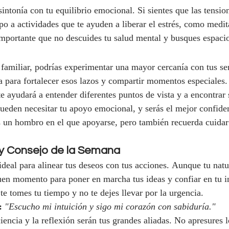
sintonía con tu equilibrio emocional. Si sientes que las tensio
o a actividades que te ayuden a liberar el estrés, como medit
importante que no descuides tu salud mental y busques espaci
 familiar, podrías experimentar una mayor cercanía con tus ser
para fortalecer esos lazos y compartir momentos especiales.
te ayudará a entender diferentes puntos de vista y a encontrar
ueden necesitar tu apoyo emocional, y serás el mejor confiden
 un hombro en el que apoyarse, pero también recuerda cuidar
 y Consejo de la Semana
ideal para alinear tus deseos con tus acciones. Aunque tu natu
uen momento para poner en marcha tus ideas y confiar en tu in
te tomes tu tiempo y no te dejes llevar por la urgencia.
:
"Escucho mi intuición y sigo mi corazón con sabiduría."
iencia y la reflexión serán tus grandes aliadas. No apresures l