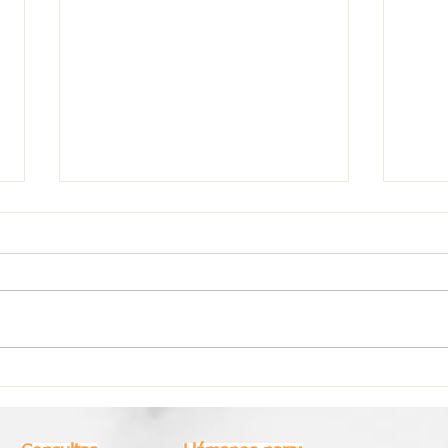
Horóscopo Semanal Piscis |
Horó
Del 27 de Julio al 2 de Agosto
Del 2
2026