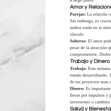
a largo plazo.
Amor y Relacion
Parejas:
 La relación 
Sin embargo, es crucial
ambos están en la mism
vínculo.
Solteros:
 El amor podr
pesar de la atracción q
comprometerte. Disfrut
Trabajo y Dinero
Trabajo:
 Esta semana
estado desarrollando. T
de tus proyectos sean 
Dinero:
 Es importante
llevar por impulsos y 
inversiones o cambios 
Salud y Bienesta