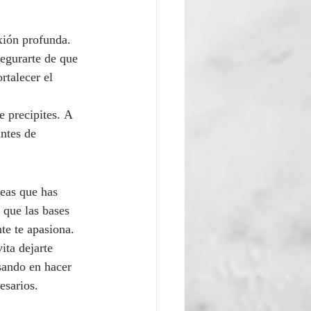
xión profunda. 
segurarte de que 
talecer el 
e precipites. A 
ntes de 
eas que has 
 que las bases 
te te apasiona.
ita dejarte 
sando en hacer 
esarios.