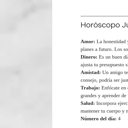
Horóscopo Ju
Amor:
 La honestidad y
planes a futuro. Los s
Dinero:
 Es un buen dí
ajusta tu presupuesto s
Amistad:
 Un amigo te
consejo, podría ser jus
Trabajo:
 Enfócate en 
grandes y aprender de
Salud:
 Incorpora ejerc
mantener tu cuerpo y m
Número del día:
 4