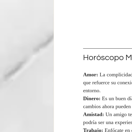
Horóscopo Ma
Amor:
 La complicidad
que refuerce su conexi
entorno.
Dinero:
 Es un buen dí
cambios ahora pueden s
Amistad:
 Un amigo te 
podría ser una experie
Trabajo:
 Enfócate en 