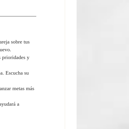
areja sobre tus 
nuevo.
 prioridades y 
a. Escucha su 
lcanzar metas más 
 ayudará a 