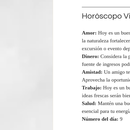
Horóscopo Vi
Amor:
 Hoy es un buen 
la naturaleza fortalece
excursión o evento dep
Dinero:
 Considera la 
fuente de ingresos podr
Amistad:
 Un amigo te
Aprovecha la oportunid
Trabajo:
 Hoy es un bu
ideas frescas serán bie
Salud:
 Mantén una buen
esencial para tu energí
Número del día:
 9