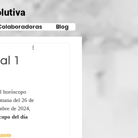
lutiva
Colaboradoras
Blog
al 1
l horóscopo 
emana del 26 de 
embre de 2024, 
copo del día 
gosto