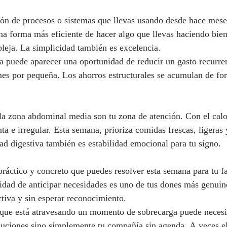
ión de procesos o sistemas que llevas usando desde hace mese
a forma más eficiente de hacer algo que llevas haciendo bie
leja. La simplicidad también es excelencia.
 puede aparecer una oportunidad de reducir un gasto recurrent
mes por pequeña. Los ahorros estructurales se acumulan de for
 la zona abdominal media son tu zona de atención. Con el calor
a e irregular. Esta semana, prioriza comidas frescas, ligeras 
dad digestiva también es estabilidad emocional para tu signo.
práctico y concreto que puedes resolver esta semana para tu fa
idad de anticipar necesidades es uno de tus dones más genuin
iva y sin esperar reconocimiento.
que está atravesando un momento de sobrecarga puede necesi
soluciones sino simplemente tu compañía sin agenda. A veces e