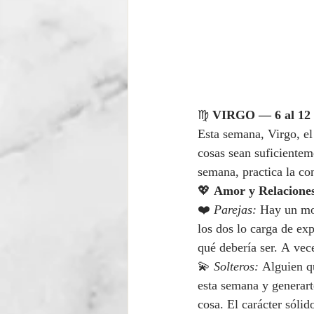
♍ 
VIRGO — 6 al 12 d
Esta semana, Virgo, el 
cosas sean suficientem
semana, practica la co
💖 
Amor y Relacione
❤️ 
Parejas:
 Hay un mo
los dos lo carga de exp
qué debería ser. A vec
💫 
Solteros:
 Alguien q
esta semana y generart
cosa. El carácter sólid