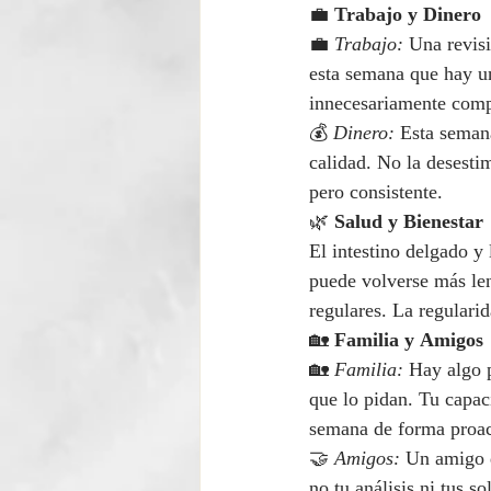
💼 
Trabajo y Dinero
💼 
Trabajo:
 Una revis
esta semana que hay un
innecesariamente comp
💰 
Dinero:
 Esta semana
calidad. No la desesti
pero consistente.
🌿 
Salud y Bienestar
El intestino delgado y
puede volverse más lent
regulares. La regulari
🏡 
Familia y Amigos
🏡 
Familia:
 Hay algo 
que lo pidan. Tu capac
semana de forma proact
🤝 
Amigos:
 Un amigo 
no tu análisis ni tus 