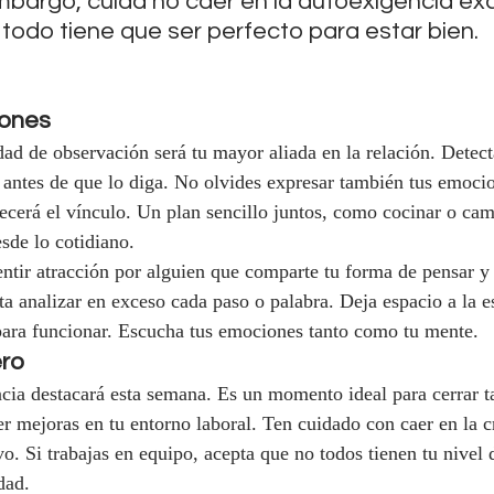
mbargo, cuida no caer en la autoexigencia exc
todo tiene que ser perfecto para estar bien.
iones
dad de observación será tu mayor aliada en la relación. Detect
o antes de que lo diga. No olvides expresar también tus emocio
ecerá el vínculo. Un plan sencillo juntos, como cocinar o cami
sde lo cotidiano.
entir atracción por alguien que comparte tu forma de pensar y 
ta analizar en exceso cada paso o palabra. Deja espacio a la 
para funcionar. Escucha tus emociones tanto como tu mente.
ero
ncia destacará esta semana. Es un momento ideal para cerrar t
 mejoras en tu entorno laboral. Ten cuidado con caer en la crí
. Si trabajas en equipo, acepta que no todos tienen tu nivel d
dad.