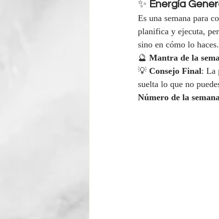
✨ 
Energía Gener
Es una semana para con
planifica y ejecuta, pe
sino en cómo lo haces.
🔮 
Mantra de la sem
💡 
Consejo Final
: La 
suelta lo que no puedes
Número de la seman