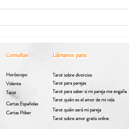
Horóscopo Semanal Virgo |
Horó
Del 27 de Julio al 2 de Agosto
Del 2
2026
Consultas
Llámanos para:
Horóscopo
Tarot sobre divorcios
Tarot para parejas
Vidente
Tarot para saber si mi pareja me engaña
Tarot
Tarot quién es el amor de mi vida
Cartas Españolas
Tarot quién será mi pareja
Cartas Póker
Tarot sobre amor gratis online