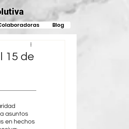
lutiva
Colaboradoras
Blog
l 15 de
ridad 
ía asuntos 
as en hechos 