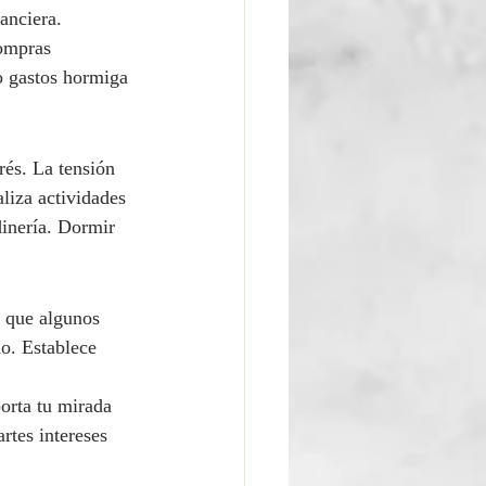
anciera. 
compras 
o gastos hormiga 
rés. La tensión 
liza actividades 
dinería. Dormir 
r que algunos 
o. Establece 
orta tu mirada 
tes intereses 