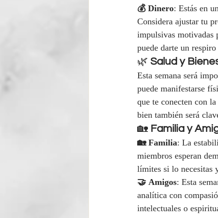
💰 Dinero
: Estás en u
Considera ajustar tu p
impulsivas motivadas p
puede darte un respiro
🌿 
Salud y Biene
Esta semana será import
puede manifestarse físi
que te conecten con la 
bien también será clav
🏡 
Familia y Ami
🏡 Familia
: La estabi
miembros esperan demas
límites si lo necesitas
🤝 Amigos
: Esta sema
analítica con compasi
intelectuales o espiritu