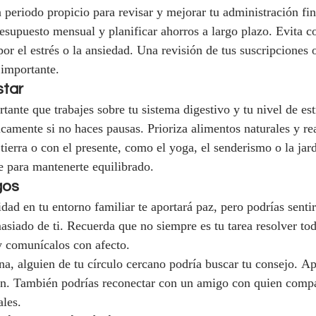
n periodo propicio para revisar y mejorar tu administración fin
resupuesto mensual y planificar ahorros a largo plazo. Evita 
or el estrés o la ansiedad. Una revisión de tus suscripciones 
 importante.
star
ante que trabajes sobre tu sistema digestivo y tu nivel de est
camente si no haces pausas. Prioriza alimentos naturales y rea
tierra o con el presente, como el yoga, el senderismo o la jar
e para mantenerte equilibrado.
gos
lidad en tu entorno familiar te aportará paz, pero podrías senti
iado de ti. Recuerda que no siempre es tu tarea resolver tod
 y comunícalos con afecto.
na, alguien de tu círculo cercano podría buscar tu consejo. Ap
ón. También podrías reconectar con un amigo con quien compar
ales.