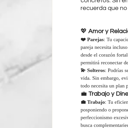
concretos. Sin e
recuerda que no 
💖 
Amor y Relac
❤️ Parejas
: Tu capaci
pareja necesita inclus
desde el corazón fortal
permitirá reconectar de
💫 Solteros
: Podrías s
vida. Sin embargo, evi
todo necesita un plan 
💼 
Trabajo y Din
💼 Trabajo
: Tu eficie
posponiendo o proponer
perfeccionismo excesivo
busca complementarie